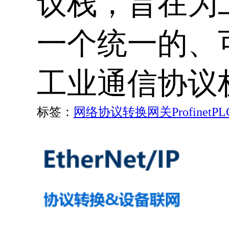
EtherNet/IP 用在那
EtherNet/IP是一种
业通信协议，主要用于
和控制领域。
标签：
网络协议转换网关
EtherNet/IP
EIP
协议转换
2025-05-15
[刘工说]
W
服务器如何开启或者关闭
2023-06-21
[刘工说]
O