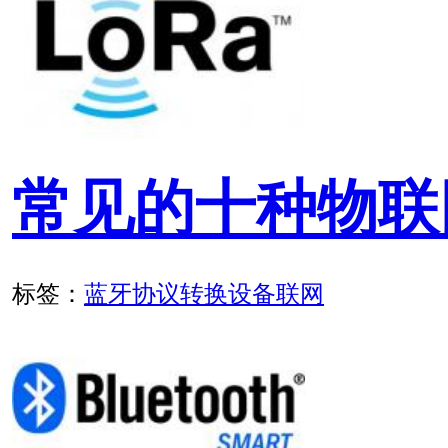
标签：
LoRa无线测控终端
LoRa
协议转换
无线采集
MODBUS转MQTT网
器使用手册
标签：
设备联网
协议转换
RS485 至 4G 全网通协