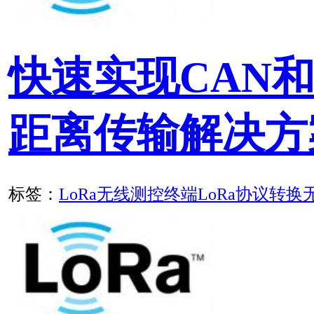
快速实现RS485串口设
标签：
协议转换
设备联网
远程诊断
网站首页
|
关于我们
|
联
信息
|
版权声明
|
华启易通
留言本
CANKA
Copyright ©
2026
rights reserved.
北京华启