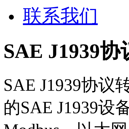
SAE J1939协议转换，
的SAE J1939设备数据，
Modbus，以太网，互联
线以太网，无线WLAN，
5G/4G/GPRS/NBIOT，
接口。
CAN2.0和J1939协议的