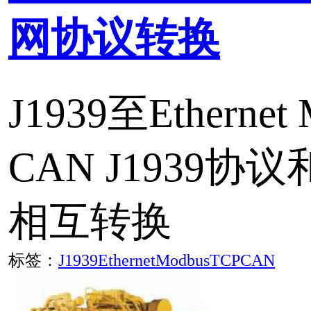
标签：
J1939
MODBUS
CAN
RS485
CAN总线开发服务
车联网是汽车的移动物联
物联网， 范畴就离不开
输、处理机应用。我们主