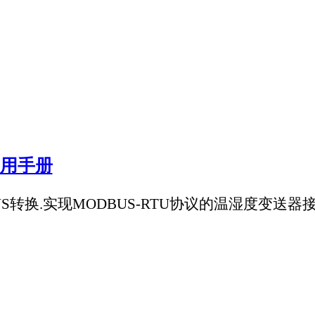
MODBUS-RTU协议的温湿度变送器接入网络平台。
高速光纤工业网关
高速光纤工业网关, CAN转光纤中继器、CAN转光纤收发器、CA
P、MQTT、HTTP，可靠接入工业云与本地系统。
US