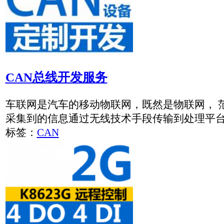
4G RTU 支持MQTT 四路继电器输出四路开关量输
K8623G2是4G/GPRS接口RTU，一路RS485通讯接口
标签：
5G/4G无线远距离测控终端
4G
GPRS
MQTT
测控模块
CAN转GPRS无线数据采集收发器
K9120是华启智能工业级CAN转GPRS转换器。内部集成一路CA
Client和UDP等多种工作模式。
标签：
CAN总线协议转换器
CAN
GPRS