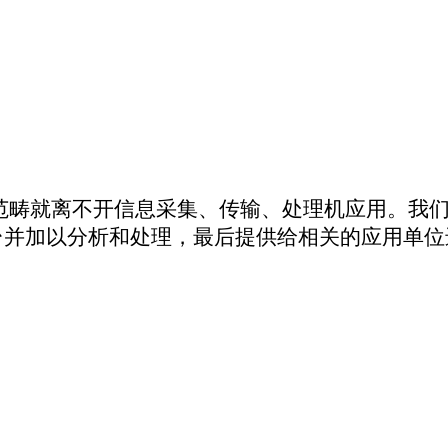
入测控模块
，四路继电器输出控制，四路开关量输入信号采集，支持MQTT协议。
N-bus接口，通信波特率最高支持1Mbps。一路GPRS无线接口