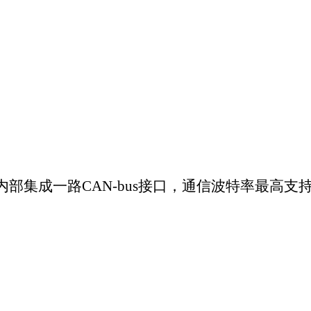
网服务器
以帮助您将串口设备通过WiFi接入网络，快速实现串口设备无线联网
换器，内部集成了一路/两路CAN接口和两路以太网接口以及TCP/
拓展CAN网络的应用范围。