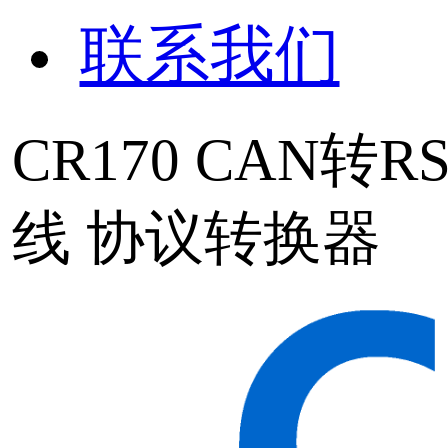
线 协议转换器