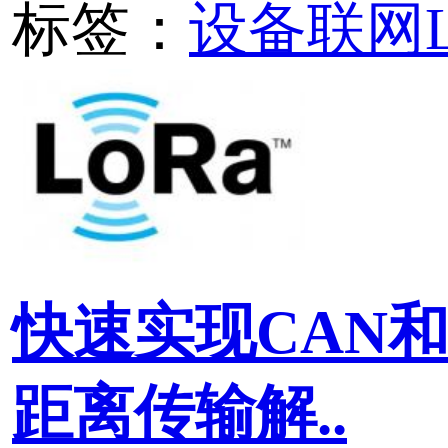
RS485协议转换器）快速
RS485数据远距离传输
标签：
LoRa无线测控终端
LoRa
协议转换
无线采集
K9140 LoRa至CAN
使用指南
K9140 LoRa至CAN协