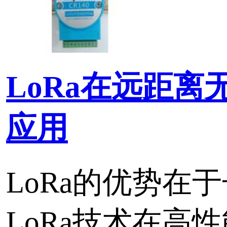
CR140AD是华启智能工
LoRaWAN无线测控模块。
可采集4路电压或电流信
可以采集4路开关量信号
LoRaWAN标准协议，可
LoRaWAN网关，工作频
434MHz ，470 MHz。
标签：
LoRa无线测控终端
LoRa
数据采集
远程监测