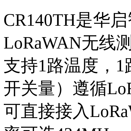
大型机器，并对设备出现
改进。简而言之，提供集
软件解决方案，使电动机
能够实时远程监控设备运
标签：
设备联网
LoRa
总数：
20
首页
上一页
下一页
尾页
页次：
1
/1
网站首页
|
关于我们
|
联
信息
|
版权声明
|
华启易