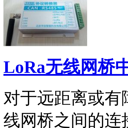
报警的场所。
标签：
LoRa无线测控终端
LoRa
无线采集
LoRaWAN数字式温湿
CR140TH是华启智能数
LoRaWAN无线测控模块。