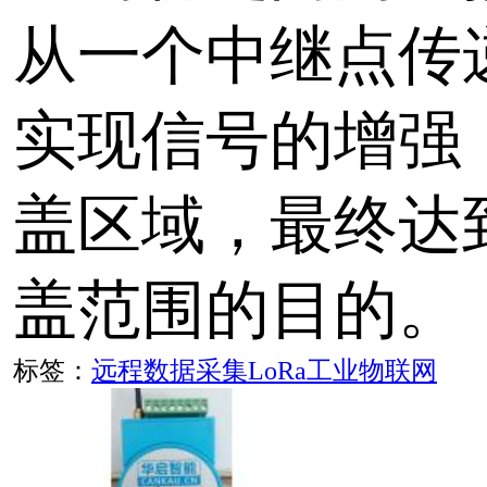
支持1路温度，1路湿度，
开关量）遵循LoRaWA
可直接接入LoRaWAN
率可选434MHz ，470 M
标签：
LoRa无线测控终端
LoRa
数据采集
远程监测
CR140AD LoRaWAN 4
拟量采集，..