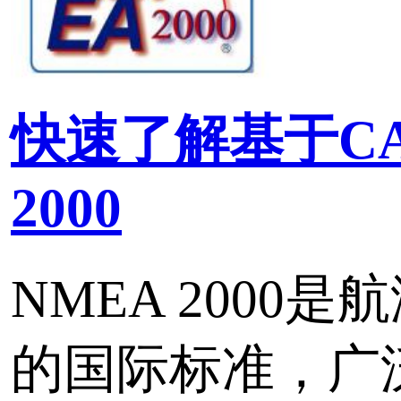
下的可靠性和效率。
标签：
NMEA-0183
J1939
协议转换器
NMEA-0183协议数据格
NMEA 0183是美国国
（National Marine Electron
Association ）为海用
标准格式。目前业已成了
备统一的RTCM（Radio Tec