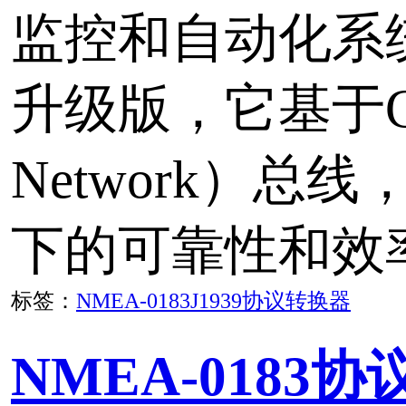
Commission for Maritime
准协议。
标签：
NMEA-0183
协议
总数：
3
首页
上一页
下一页
尾页
页次：
1
/1
网站首页
|
关于我们
|
联
信息
|
版权声明
|
华启易
|
留言本
|
京ICP备140244
CANKA
Copyright ©
2026
rights reserved.
北京华启