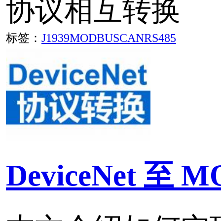
RS485数据采集模块：
入继电..
RS485接口数据采集模块
输入6路继电器输出
标签：
RS485总线远程测控终端
RS485总线
开关量模块
MODBU