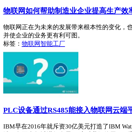
投资物联网，从LoRa开始。低功耗广域网LPWA (Low Powe
LPWA目前也包含多种技术，如LoRa、Sigfox、Weightless和NB
标签：
物联网
LoRa
LoRaWAN 物联网 8 通道全双工网关模块
轻松实现自主开发LoRaWAN网关。
标签：
LoRa无线测控终端
LoRa
物联网