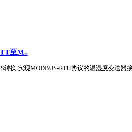
企业可能需要制定与物联网一起成长的新战略，但是如果正确完
T Platform物联网云端服务平台，百度、阿里、腾讯、华为多家巨头
设备数据监控的企业来