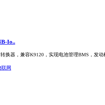
发布了“公开征求对《关于增强机器类通信（eMTC）系统频率使用
术的车联网（智能网联汽车）直连通信的工作频段。