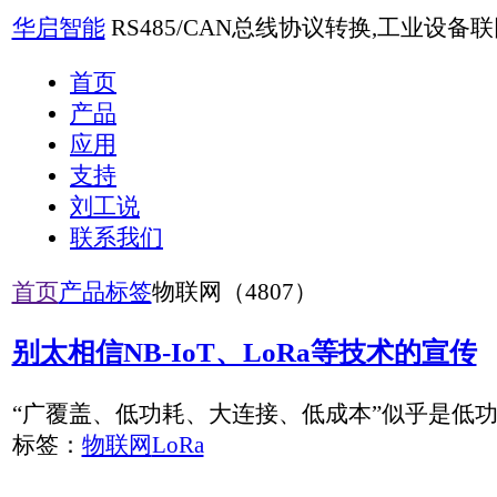
华启智能
RS485/CAN总线协议转换,工业设备联网,4G远程测控
首页
产品
应用
支持
刘工说
联系我们
首页
产品标签
物联网（4807）
别太相信NB-IoT、LoRa等技术的宣传
“广覆盖、低功耗、大连接、低成本”似乎是低功耗广域网络（L
标签：
物联网
LoRa