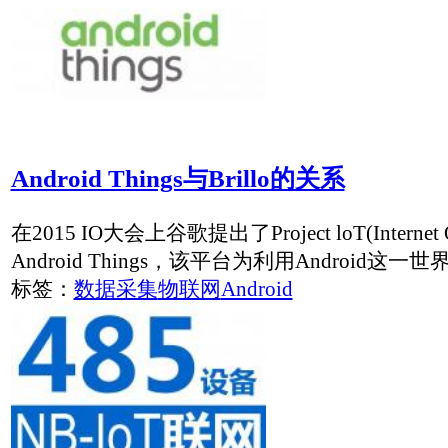
Android Things与Brillo的关系
在2015 IO大会上谷歌提出了Project loT(Internet Of T
Android Things，该平台为利用Android这一世界上
标签：
数据采集
物联网
Android
CR220 NB-IoT至RS485协议转换器数据手册..
标签：
物联网
智能工厂
LoRaWAN网关快速使用指南
LoRaWAN网关快速使用指南
标签：
物联网
设备联网
LoRa