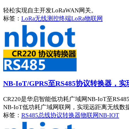
LoRaWAN-Gateway 网关(434MHz, 470MHz),..
LoRa/LoRaWAN工业级网关 (434MHz, 470MHz),RS4
标签：
LoRa无线测控终端
物联网
智能工厂
设备联网
物联网无线通信技术之eMTC的相关介绍
eMTC是Enhanced Machine-Type Communication，增
机器。
标签：
NB-IOT
物联网
移动互联网
4G