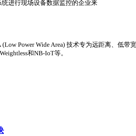
线协议转换器，兼容CR120，实现PLC、变频器、仪器仪表、数控系
容K9120，实现电池管理BMS，发动机等CAN设备通过NB-IoT/G