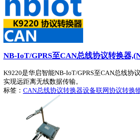
迟到的eMTC还有没有机会？
2019年1月16日工业和信息化部无线电管理局在官方网站上
（征求意见稿）》的意见”。
标签：
NB-IOT
物联网
移动互联网
工信部拟规划5905-5925MHz为车联网直连通..
工信部拟规划5905-5925MHz频段作为基于LTE-V2X技
标签：
物联网
车联网
中兴通讯发布物联网平台：称可做成全球统..
中兴通讯发布了新一代物联网平台ThingxCloud兴云。
标签：
物联网