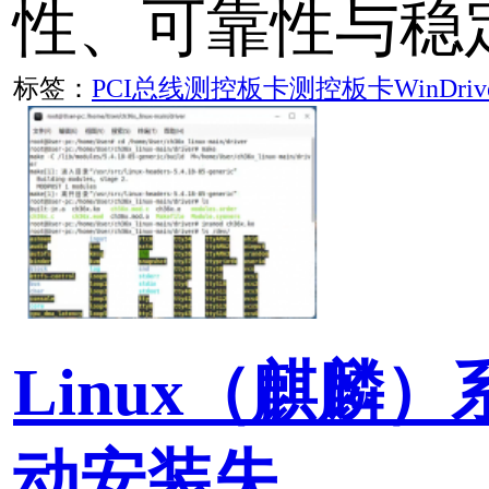
本文提供了解决在Linux下
JNA调用so库的过程中
载不到so的问题。
标签：
PCI总线测控板卡
Java
Linux
PCI
测控板卡
Linux系统下使用Java
板卡