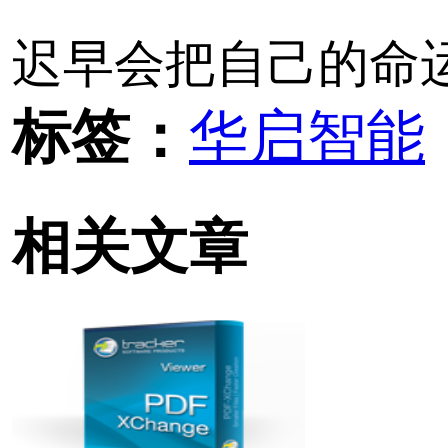
百度推广，为什么使用
标签：
华启智能
百度推广从入门到放弃
度摇钱树