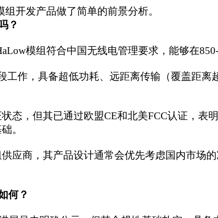
具备‌超低功耗‌、‌远距离传输‌（覆盖距离超过1公里）和‌强穿透能力‌
过欧盟CE和北美FCC认证，表明产品在安全性、互操作性和电
设计通常会优先考虑国内市场的准入需求，因此FGH100M在
明确公示，但其合规性基础扎实，具备中国市场准入条件。
Hz免许可频段使用规范，且由本土头部物联网企业移远通信研发，产品设
号核准）认证，但其已率先通过‌欧盟CE‌和‌北美FCC‌认证，
路径。
联网的关键连接方案之一，政策层面具备发展支持环境，进一步提升了