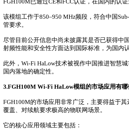
3.
FGH100M Wi-Fi HaLow模组
的市场应用有哪些？
FGH100M的市场应用非常广泛，主要得益于其‌远距离传输（超过1
覆盖、对续航要求极高的物联网场景。
它的核心应用领域主要包括：
智能家居与家庭自动化‌
：作为全屋智能的连接中枢，它可以稳
等传统Wi-Fi信号死角。由于功耗极低，部分设备仅靠纽扣电
工业自动化‌
：在工厂、仓库、工业园区等场景，FGH100M
自动化控制。其强穿透力能有效应对复杂的工业环境。
智慧农业‌
：在广阔的农田、温室或养殖场，凭借超1公里的覆
感器，实现精准农业管理，大幅降低布线成本。
智慧城市与智慧建筑‌
：用于智能楼宇的能耗管理、照明控制、
的Sub-1GHz频段运行，无需依赖运营商网络，部署灵活。
园区与大型场所‌
：特别适用于校园、学术研究机构、办公园区
其他商业应用‌
：还可用于移动设备、销售点终端（POS机）、