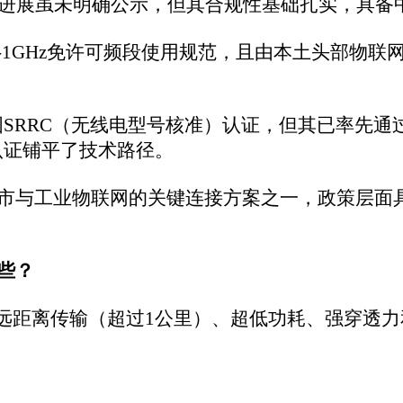
公里）‌、‌超低功耗‌、‌强穿透力‌和‌紧凑尺寸‌等特性。它瞄准的是
定连接门锁、传感器、摄像头等设备，覆盖别墅、庭院等大面积
池就能运行数年。
可用于连接大量的状态监测器、传感器和执行器，实现设备远程监
盖距离和低功耗特性，它可以支撑大量由电池供电的土壤、温湿
安防监控，以及城市基础设施如智能路灯、停车管理、环境监测
、零售店等区域，提供广覆盖、高容量的设备连接，简化网络架
进程间通信（IPC）等场景，满足对低功耗和远距离连接有需求