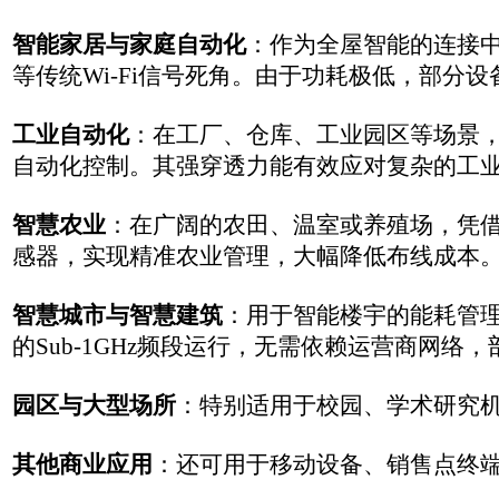
总的来说，FGH100M凭借Wi-Fi HaLow技术的独特优
4.
FGH100M Wi-Fi HaLow模组有
应用案例了吗？
目前公开渠道中，‌尚未出现FGH100M的具体落地应用案例‌。
不过，从它的技术特性、认证进度和行业定位来看，其应用方向已经非常明确
并率先通过了CE和FCC认证，这标志着它已具备在全球主要
由于FGH100M是一款相对较新的模组，基于它进行终端产
非最终部署案例。
5.华启智能有使用
FGH100M Wi-Fi HaLow模组产品规划吗？
华启智能
出于对
Wi-Fi HaLow技术特性的分析，长期以来
换器和边缘网关，预计很快会有相关的产品发布。
标签：
刘工说
Wi-Fi-HaLow
相关文章